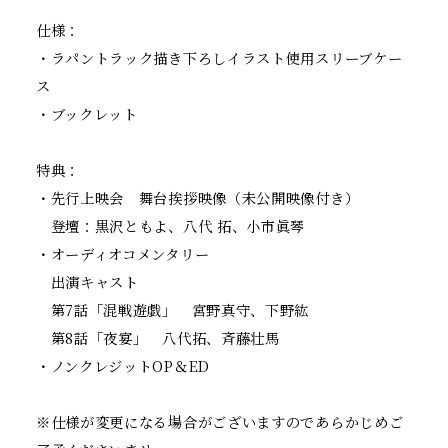
a
h
r
a
仕様：
e
r
e
・ラパントラック描き下ろしイラスト使用スリーブケー
ス
・ブックレット
特典：
・先行上映会 舞台挨拶映像（未公開映像付き）
登壇：黒沢ともよ、八代 拓、小市眞琴
・オーディオコメンタリー
出演キャスト
第7話「混戦遊戯」 宮野真守、下野紘
第8話「夜宴」 八代拓、斉藤壮馬
・ノンクレジットOP＆ED
※仕様が変更になる場合がございますのであらかじめご