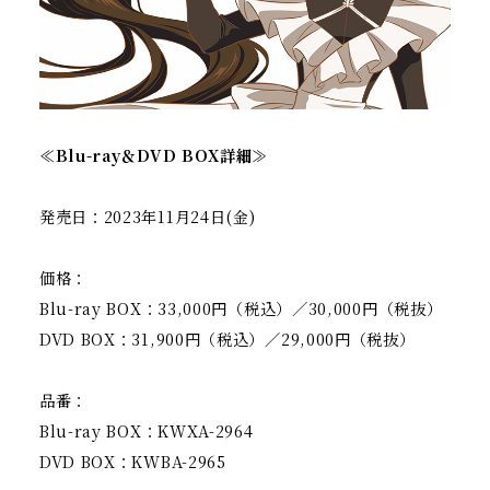
≪Blu-ray＆DVD BOX詳細≫
発売日：2023年11月24日(金)
価格：
Blu-ray BOX：33,000円（税込）／30,000円（税抜）
T
F
L
w
a
I
DVD BOX：31,900円（税込）／29,000円（税抜）
i
c
N
t
e
E
t
b
s
品番：
e
o
h
Blu-ray BOX：KWXA-2964
r
o
a
s
k
r
DVD BOX：KWBA-2965
h
s
e