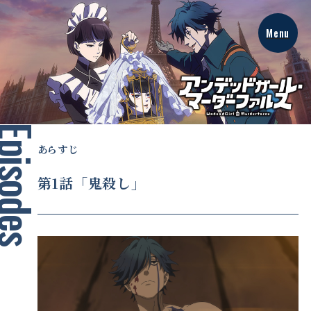
Menu
あ
ら
あらすじ
す
じ
第1話「鬼殺し」