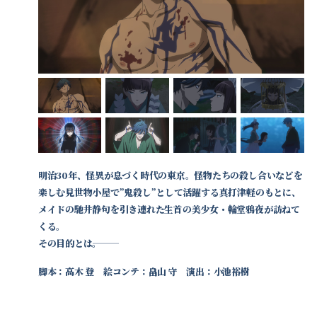
明治30年、怪異が息づく時代の東京。怪物たちの殺し合いなどを
楽しむ見世物小屋で”鬼殺し”として活躍する真打津軽のもとに、
メイドの馳井静句を引き連れた生首の美少女・輪堂鴉夜が訪ねて
くる。
その目的とは―――。
脚本：高木 登 絵コンテ：畠山 守 演出：小池裕樹