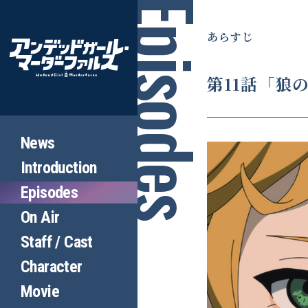
あ
ら
あらすじ
す
じ
第11話「狼
News
Introduction
Episodes
On Air
Staff / Cast
Character
Movie