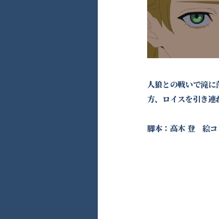
人狼との戦いで滝に
方、ロイスを引き連れ
脚本：高木 登 絵コ