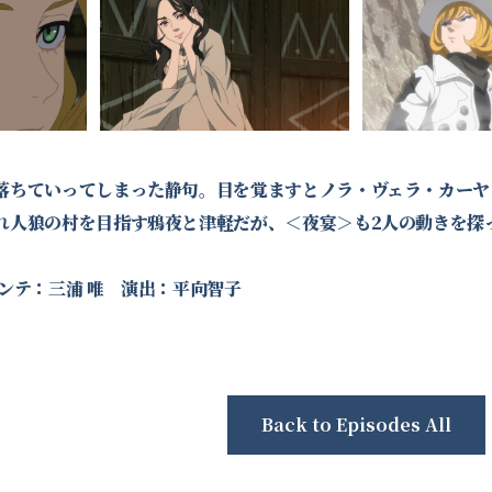
落ちていってしまった静句。目を覚ますとノラ・ヴェラ・カーヤ
人狼の村を目指す鴉夜と津軽だが、＜夜宴＞も2人の動きを探ってい
ンテ：三浦 唯 演出：平向智子
Back to Episodes All