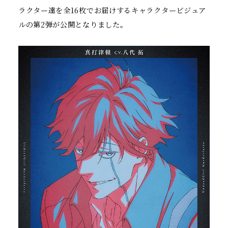
マ
ラクター達を全16枚でお届けするキャラクタービジュア
ー
ルの第2弾が公開となりました。
ダ
ー
フ
ァ
ル
ス
』
公
式
サ
イ
ト