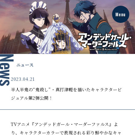
Menu
T
V
ニュース
ア
ニ
2023.04.21
メ
『
半人半鬼の“鬼殺し”・真打津軽を描いたキャラクタービ
ア
ン
ジュアル第2弾公開！
デ
ッ
ド
ガ
ー
TVアニメ『アンデッドガール・マーダーファルス』よ
ル
り、キャラクターカラーで表現される彩り鮮やかなキャ
・