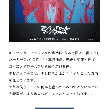
キャラクタービジュアルの第2弾となる今回は、飄々とし
た半人半鬼の“鬼殺し”・真打津軽。鴉夜を師匠と呼び、
時折二人で軽快な会話を繰り広げる彼。
T
F
L
本ビジュアルでは、少し口角が上がりニヤリとした表情
w
a
I
i
c
N
を見せています。
t
e
E
配色が異なることで何かを企んでいるのではないかとい
t
b
s
e
o
h
う表情が、より際立つビジュアルとなっております。
r
o
a
s
k
r
h
s
e